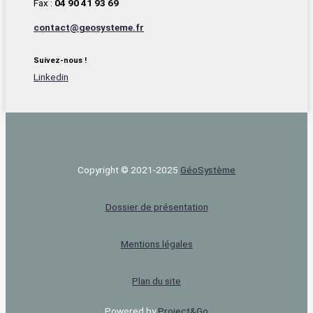
Fax :
04 90 41 93 69
contact@geosysteme.fr
Suivez-nous !
Linkedin
Copyright © 2021-2025
Géo‌Système
Dossier de présentation
Mentions légales
Plan du site
Powered by
Project&Go