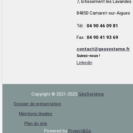
7, lotissement les Lavandes
84850 Camaret-sur-Aigues
Tél. :
04 90 46 09 81
Fax :
04 90 41 93 69
contact@geosysteme.fr
Suivez-nous !
Linkedin
Copyright © 2021-2025
Géo‌Système
Dossier de présentation
Mentions légales
Plan du site
Powered by
Project&Go